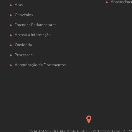
Abastecime
Atas
Convênios
Emendas Parlamentares
Acesso à Informação
Ouvidoria
Processos
Autenticação de Documentos
PRACA SEVERINO BARBOSA DE SALES - Vertente do Lério - PE - 