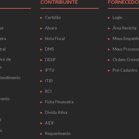
CONTRIBUINTE
FORNECEDO
Certidão
Login
ue
Alvará
Área Restrita
eira
Nota Fiscal
Meus Empenh
tral
DMS
Meus Process
ivo de
DESIF
Ordem Cronol
s
IPTU
Pré-Cadastro
 Rendimento
ITBI
BCI
mento
Ficha Financeira
Dívida Ativa
l
AIDF
do
Requerimento