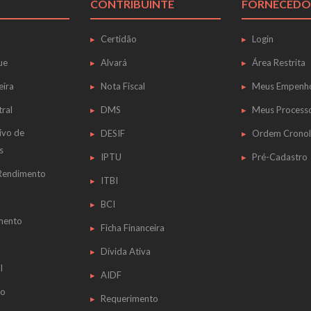
CONTRIBUINTE
FORNECEDO
Certidão
Login
ue
Alvará
Área Restrita
eira
Nota Fiscal
Meus Empenh
tral
DMS
Meus Process
ivo de
DESIF
Ordem Cronol
s
IPTU
Pré-Cadastro
 Rendimento
ITBI
BCI
mento
Ficha Financeira
Dívida Ativa
l
AIDF
do
Requerimento