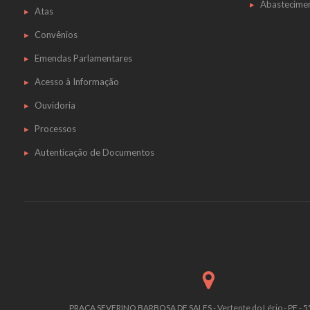
Abastecime
Atas
Convênios
Emendas Parlamentares
Acesso à Informação
Ouvidoria
Processos
Autenticação de Documentos
PRACA SEVERINO BARBOSA DE SALES - Vertente do Lério - PE - 