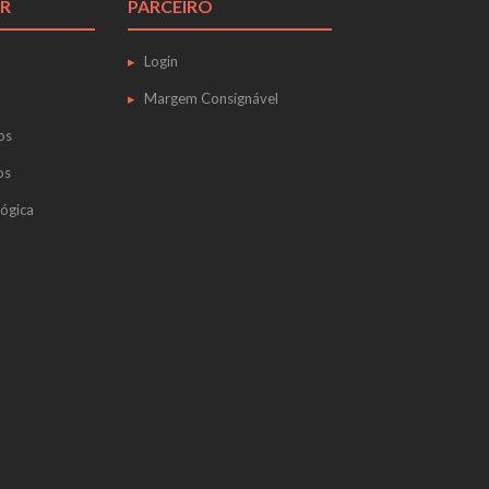
R
PARCEIRO
Login
Margem Consignável
os
os
ógica