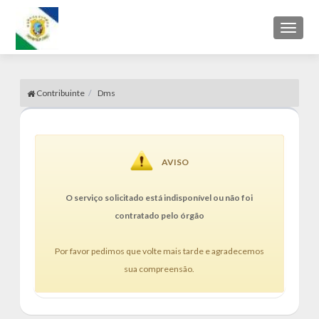
Toggl
naviga
Contribuinte
Dms
AVISO
O serviço solicitado está indisponível ou não foi
contratado pelo órgão
Por favor pedimos que volte mais tarde e agradecemos
sua compreensão.