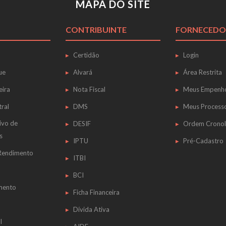
MAPA DO SITE
CONTRIBUINTE
FORNECEDO
Certidão
Login
ue
Alvará
Área Restrita
eira
Nota Fiscal
Meus Empenh
tral
DMS
Meus Process
ivo de
DESIF
Ordem Cronol
s
IPTU
Pré-Cadastro
 Rendimento
ITBI
BCI
mento
Ficha Financeira
Dívida Ativa
l