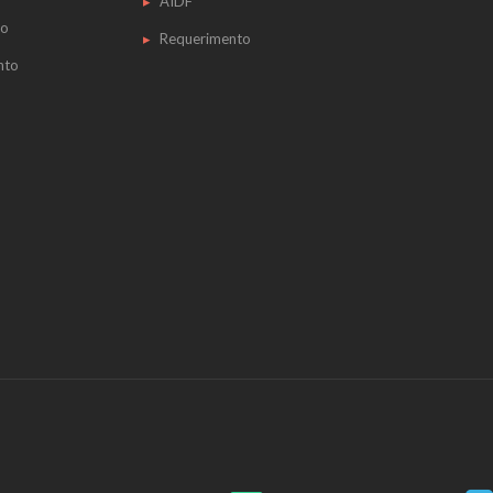
AIDF
do
Requerimento
nto