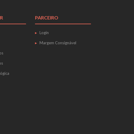
R
PARCEIRO
Login
Margem Consignável
os
os
ógica