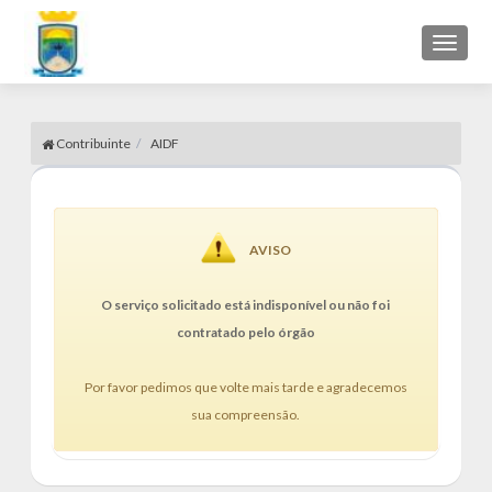
Toggl
naviga
Contribuinte
AIDF
AVISO
O serviço solicitado está indisponível ou não foi
contratado pelo órgão
Por favor pedimos que volte mais tarde e agradecemos
sua compreensão.