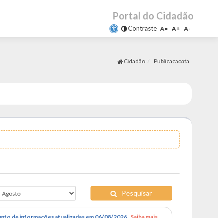
Portal do Cidadão
Contraste
A=
A+
A-
Cidadão
Publicacaoata
Pesquisar
nto de informações atualizadas em 06/08/2026 .
Saiba mais...