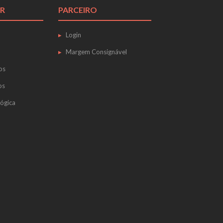
R
PARCEIRO
Login
Margem Consignável
os
os
ógica