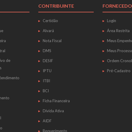
CONTRIBUINTE
FORNECEDO
Certidão
Login
ue
Alvará
Área Restrita
eira
Nota Fiscal
Meus Empenh
tral
DMS
Meus Process
ivo de
DESIF
Ordem Cronol
s
IPTU
Pré-Cadastro
 Rendimento
ITBI
BCI
mento
Ficha Financeira
Dívida Ativa
l
AIDF
do
Requerimento