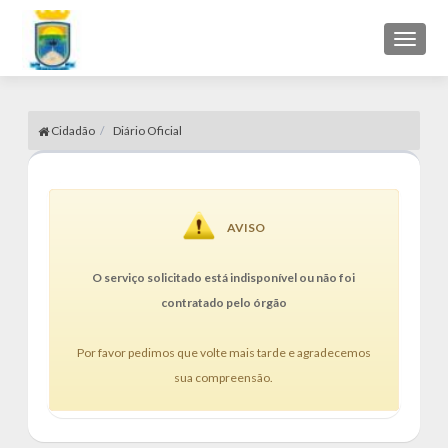
Toggl
naviga
Cidadão
Diário Oficial
AVISO
O serviço solicitado está indisponível ou não foi
contratado pelo órgão
Por favor pedimos que volte mais tarde e agradecemos
sua compreensão.