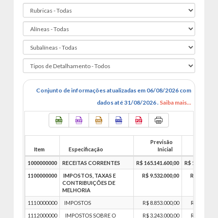
Conjunto de informações atualizadas em 06/08/2026 com
dados até 31/08/2026 .
Saiba mais...
Previsão
Previs
Item
Especificação
Inicial
Atualiza
1000000000
RECEITAS CORRENTES
R$ 165.141.600,00
R$ 165.141.60
1100000000
IMPOSTOS, TAXAS E
R$ 9.532.000,00
R$ 9.532.00
CONTRIBUIÇÕES DE
MELHORIA
1110000000
IMPOSTOS
R$ 8.853.000,00
R$ 8.853.00
1112000000
IMPOSTOS SOBRE O
R$ 3.243.000,00
R$ 3.243.00