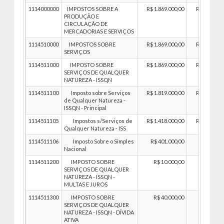
1114000000
IMPOSTOS SOBRE A
R$ 1.869.000,00
R$ 1.869.00
PRODUÇÃO E
CIRCULAÇÃO DE
MERCADORIAS E SERVIÇOS
1114510000
IMPOSTOS SOBRE
R$ 1.869.000,00
R$ 1.869.00
SERVIÇOS
1114511000
IMPOSTO SOBRE
R$ 1.869.000,00
R$ 1.869.00
SERVIÇOS DE QUALQUER
NATUREZA - ISSQN
1114511100
Imposto sobre Serviços
R$ 1.819.000,00
R$ 1.819.00
de Qualquer Natureza -
ISSQN - Principal
1114511105
Impostos s/Serviços de
R$ 1.418.000,00
R$ 1.418.00
Qualquer Natureza - ISS
1114511106
Imposto Sobre o Simples
R$ 401.000,00
R$ 401.00
Nacional
1114511200
IMPOSTO SOBRE
R$ 10.000,00
R$ 10.00
SERVIÇOS DE QUALQUER
NATUREZA - ISSQN -
MULTAS E JUROS
1114511300
IMPOSTO SOBRE
R$ 40.000,00
R$ 40.00
SERVIÇOS DE QUALQUER
NATUREZA - ISSQN - DÍVIDA
ATIVA