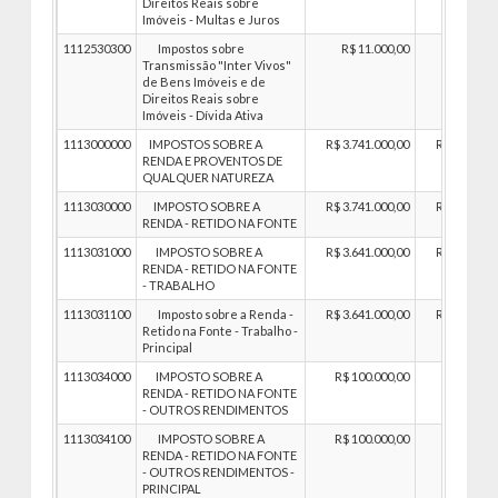
Direitos Reais sobre
Imóveis - Multas e Juros
1112530300
Impostos sobre
R$ 11.000,00
R$ 11.00
Transmissão "Inter Vivos"
de Bens Imóveis e de
Direitos Reais sobre
Imóveis - Dívida Ativa
1113000000
IMPOSTOS SOBRE A
R$ 3.741.000,00
R$ 3.741.00
RENDA E PROVENTOS DE
QUALQUER NATUREZA
1113030000
IMPOSTO SOBRE A
R$ 3.741.000,00
R$ 3.741.00
RENDA - RETIDO NA FONTE
1113031000
IMPOSTO SOBRE A
R$ 3.641.000,00
R$ 3.641.00
RENDA - RETIDO NA FONTE
- TRABALHO
1113031100
Imposto sobre a Renda -
R$ 3.641.000,00
R$ 3.641.00
Retido na Fonte - Trabalho -
Principal
1113034000
IMPOSTO SOBRE A
R$ 100.000,00
R$ 100.00
RENDA - RETIDO NA FONTE
- OUTROS RENDIMENTOS
1113034100
IMPOSTO SOBRE A
R$ 100.000,00
R$ 100.00
RENDA - RETIDO NA FONTE
- OUTROS RENDIMENTOS -
PRINCIPAL