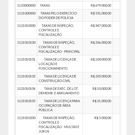
1120000000
TAXAS
R$ 679.000,00
R$ 679.00
1121000000
TAXAS PELO EXERCÍCIO
R$ 531.000,00
R$ 531.00
DO PODER DE POLÍCIA
1121010000
TAXAS DE INSPEÇÃO,
R$ 347.000,00
R$ 347.00
CONTROLE E
FISCALIZAÇÃO
1121010100
TAXAS DE INSPEÇÃO,
R$ 336.000,00
R$ 336.00
CONTROLE E
FISCALIZAÇÃO - PRINCIPAL
1121010101
TAXA DE LICENÇA DE
R$ 100.000,00
R$ 100.00
LOCAÇÃO E
FUNCIONAMENTO
1121010102
TAXA DE LICENÇA DE
R$ 205.000,00
R$ 205.00
CONSTRUÇÃO CIVIL
1121010104
TAXA DE EXEC. DE LOT.
R$ 10.000,00
R$ 10.00
DEMEMB. E ARRUAMENTO
1121010105
TAXA DE LICENÇA PARA
R$ 21.000,00
R$ 21.00
OCUPAÇÃO DE ÁREA
PÚBLICA
1121010200
TAXAS DE INSPEÇÃO,
R$ 5.000,00
R$ 5.00
CONTROLE E
FISCALIZAÇÃO - MULTAS E
JUROS