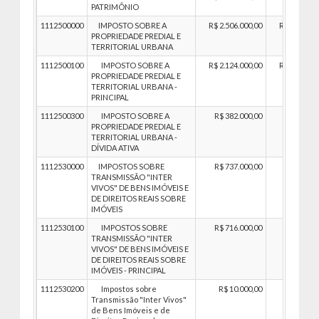
PATRIMÔNIO
1112500000
IMPOSTO SOBRE A
R$ 2.506.000,00
R$ 2.506.00
PROPRIEDADE PREDIAL E
TERRITORIAL URBANA
1112500100
IMPOSTO SOBRE A
R$ 2.124.000,00
R$ 2.124.00
PROPRIEDADE PREDIAL E
TERRITORIAL URBANA -
PRINCIPAL
1112500300
IMPOSTO SOBRE A
R$ 382.000,00
R$ 382.00
PROPRIEDADE PREDIAL E
TERRITORIAL URBANA -
DÍVIDA ATIVA
1112530000
IMPOSTOS SOBRE
R$ 737.000,00
R$ 737.00
TRANSMISSÃO "INTER
VIVOS" DE BENS IMÓVEIS E
DE DIREITOS REAIS SOBRE
IMÓVEIS
1112530100
IMPOSTOS SOBRE
R$ 716.000,00
R$ 716.00
TRANSMISSÃO "INTER
VIVOS" DE BENS IMÓVEIS E
DE DIREITOS REAIS SOBRE
IMÓVEIS - PRINCIPAL
1112530200
Impostos sobre
R$ 10.000,00
R$ 10.00
Transmissão "Inter Vivos"
de Bens Imóveis e de