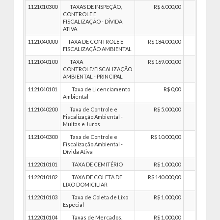
1121010300
TAXAS DE INSPEÇÃO,
R$ 6.000,00
R$ 6.00
CONTROLE E
FISCALIZAÇÃO - DÍVIDA
ATIVA
1121040000
TAXA DE CONTROLE E
R$ 184.000,00
R$ 184.00
FISCALIZAÇÃO AMBIENTAL
1121040100
TAXA
R$ 169.000,00
R$ 169.00
CONTROLE/FISCALIZAÇÃO
AMBIENTAL - PRINCIPAL
1121040101
Taxa de Licenciamento
R$ 0,00
R$ 
Ambiental
1121040200
Taxa de Controle e
R$ 5.000,00
R$ 5.00
Fiscalização Ambiental -
Multas e Juros
1121040300
Taxa de Controle e
R$ 10.000,00
R$ 10.00
Fiscalização Ambiental -
Dívida Ativa
1122010101
TAXA DE CEMITÉRIO
R$ 1.000,00
R$ 1.00
1122010102
TAXA DE COLETA DE
R$ 140.000,00
R$ 140.00
LIXO DOMICILIAR
1122010103
Taxa de Coleta de Lixo
R$ 1.000,00
R$ 1.00
Especial
1122010104
Taxas de Mercados,
R$ 1.000,00
R$ 1.00