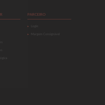
R
PARCEIRO
Login
Margem Consignável
os
os
ógica