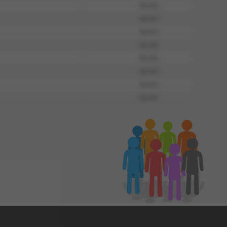
R$ 0,00
R$ 0,00
R$ 0,00
R$ 0,00
R$ 0,00
R$ 0,00
R$ 0,00
R$ 0,00
R$ 0,00
R$ 0,00
R$ 0,00
R$ 0,00
R$ 0,00
R$ 0,00
R$ 0,00
R$ 0,00