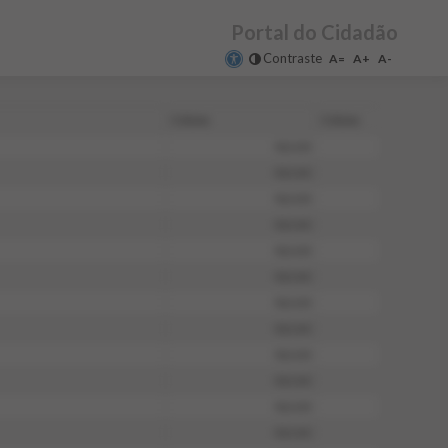
Portal do Cidadão
Contraste
A=
A+
A-
Coluna
Coluna
C
R$ 0,00
R$ 0,00
R$ 0,00
R$ 0,00
R$ 0,00
R$ 0,00
R$ 0,00
R$ 0,00
R$ 0,00
R$ 0,00
R$ 0,00
R$ 0,00
R$ 0,00
R$ 0,00
R$ 0,00
R$ 0,00
R$ 0,00
R$ 0,00
R$ 0,00
R$ 0,00
R$ 0,00
R$ 0,00
R$ 0,00
R$ 0,00