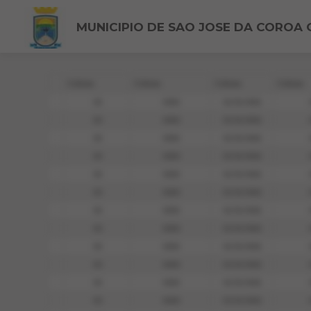
MUNICIPIO DE SAO JOSE DA COROA
Coluna
Coluna
Coluna
Coluna
00
0000
01/01/0001
00
0000
01/01/0001
00
0000
01/01/0001
00
0000
01/01/0001
00
0000
01/01/0001
00
0000
01/01/0001
00
0000
01/01/0001
00
0000
01/01/0001
00
0000
01/01/0001
00
0000
01/01/0001
00
0000
01/01/0001
00
0000
01/01/0001