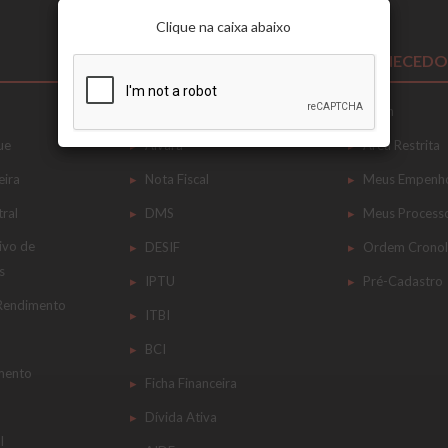
MAPA DO SITE
Clique na caixa abaixo
CONTRIBUINTE
FORNECEDO
Certidão
Login
ue
Alvará
Área Restrita
eira
Nota Fiscal
Meus Empenh
tral
DMS
Meus Process
ivo de
DESIF
Ordem Cronol
s
IPTU
Pré-Cadastro
 Rendimento
ITBI
BCI
mento
Ficha Financeira
Dívida Ativa
l