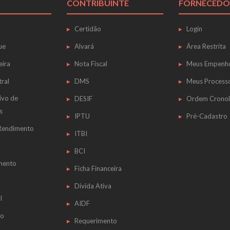
CONTRIBUINTE
FORNECEDO
Certidão
Login
ue
Alvará
Área Restrita
eira
Nota Fiscal
Meus Empenh
tral
DMS
Meus Process
ivo de
DESIF
Ordem Cronol
s
IPTU
Pré-Cadastro
 Rendimento
ITBI
BCI
mento
Ficha Financeira
Dívida Ativa
l
AIDF
do
Requerimento