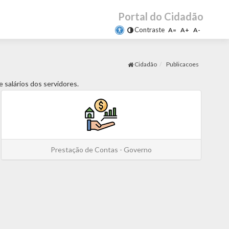
Portal do Cidadão
Contraste
A=
A+
A-
Cidadão
Publicacoes
 salários dos servidores.
Prestação de Contas - Governo