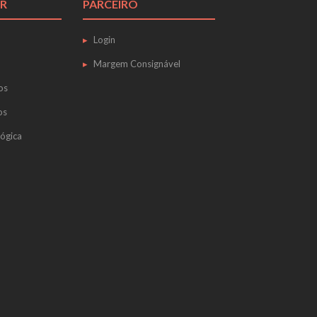
R
PARCEIRO
Login
Margem Consignável
os
os
ógica