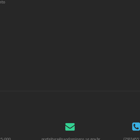
nto
25-000
prefeitura@saodomingos.se.gov.br
(79)3455