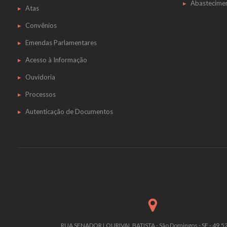
Abastecime
Atas
Convênios
Emendas Parlamentares
Acesso à Informação
Ouvidoria
Processos
Autenticação de Documentos
RUA SENADOR LOURIVAL BATISTA - São Domingos - SE - 49.5