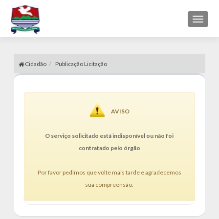
Toggl
naviga
Cidadão
Publicação Licitação
AVISO
O serviço solicitado está indisponível ou não foi
contratado pelo órgão
Por favor pedimos que volte mais tarde e agradecemos
sua compreensão.