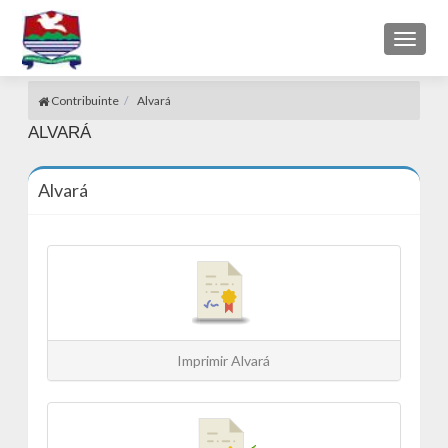
Toggl
naviga
Contribuinte
Alvará
ALVARÁ
Alvará
Imprimir Alvará