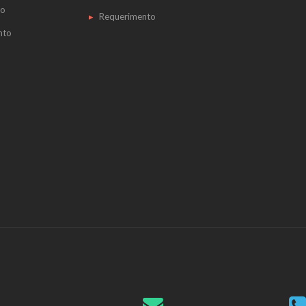
do
Requerimento
nto