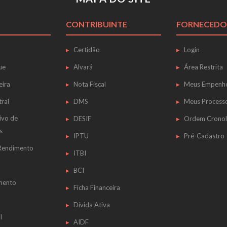
CONTRIBUINTE
FORNECEDO
Certidão
Login
ue
Alvará
Área Restrita
eira
Nota Fiscal
Meus Empenh
tral
DMS
Meus Process
ivo de
DESIF
Ordem Cronol
s
IPTU
Pré-Cadastro
 Rendimento
ITBI
BCI
mento
Ficha Financeira
Dívida Ativa
l
AIDF