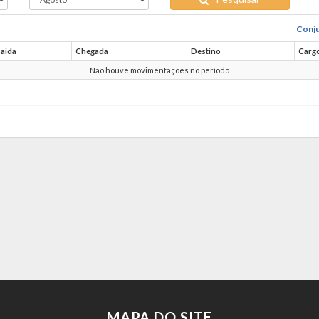
Conju
Saida
Chegada
Destino
Carg
Não houve movimentações no período
MAPA DO SITE