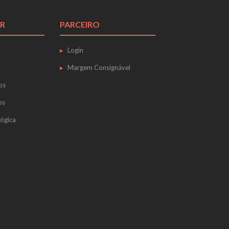
R
PARCEIRO
Login
Margem Consignável
os
os
ógica