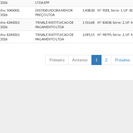
/2026
LTDA EPP
ho: 5040003,
DISTRIBUIDORA MENOR
1.408,00
Nº: 9001, Série: 1, UF: S
/2026
PREÇO LTDA
ho: 4240010,
TRIVALE INSTITUICAO DE
1.510,68
Nº: 83438, Série: 2, UF:
/2026
PAGAMENTO LTDA
ho: 4240010,
TRIVALE INSTITUICAO DE
2.095,15
Nº: 98795, Série: 2, UF:
/2026
PAGAMENTO LTDA
Primeiro
Anterior
1
2
Próximo