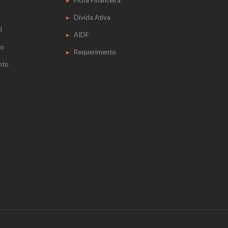
Ficha Financeira
Dívida Ativa
l
AIDF
do
Requerimento
nto