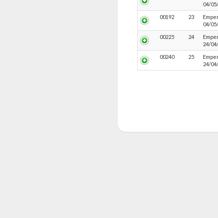
04/05
00192
23
Empen
04/05
00225
24
Empen
24/04
00240
25
Empen
24/04