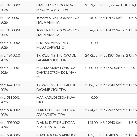
ho: 3230002,
LIMIT TECNOLOGIA DA
3.353,98
Nº: 80, Série: 1, UF: BA,
/2026
INFORMACAO LTDA
ho: 3300007,
JOSEFA ALVES DOS SANTOS
46,02
Nº: 10473, Série: 1, UF: 
/2026
ITABAIANINHA
ho: 3300008,
JOSEFA ALVES DOS SANTOS
76,20
Nº: 10472, Série: 1, UF: 
/2026
ITABAIANINHA
ho: 4080002,
FERNANDA MARIA DE
0,00
/2026
MELO CARVALHO
ho: 4240010,
TRIVALE INSTITUICAO DE
2.472,58
Nº: 51304, Série: 2, UF:
/2026
PAGAMENTO LTDA
ho: 4270001,
MOEMA MARY FONSECA
1.000,00
Nº: 6576, Série: 1, UF: S
/2026
DANTAS EFREM DE LIMA -
ME
ho: 4240010,
TRIVALE INSTITUICAO DE
2.066,82
Nº: 67240, Série: 2, UF:
/2026
PAGAMENTO LTDA
ho: 5110001,
MARIA VALDECI DA SILVA
0,00
/2026
LIRA
ho: 5040002,
DIANJU DISTRIBUIDORA
2.794,26
Nº: 29939, Série: 1, UF: 
/2026
ATACADISTA LTDA
ho: 5070002,
DIANJU DISTRIBUIDORA
145,00
Nº: 29940, Série: 1, UF: 
/2026
ATACADISTA LTDA
ho: 5040005,
MACHADO ARMARINHOS
135,55
Nº: 13483, Série: 1, UF: 