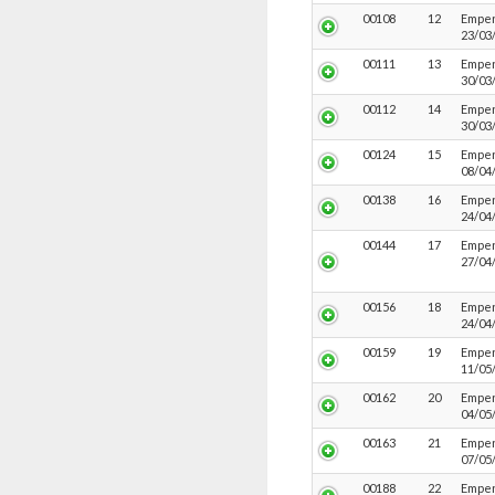
00108
12
Empen
23/03
00111
13
Empen
30/03
00112
14
Empen
30/03
00124
15
Empen
08/04
00138
16
Empen
24/04
00144
17
Empen
27/04
00156
18
Empen
24/04
00159
19
Empen
11/05
00162
20
Empen
04/05
00163
21
Empen
07/05
00188
22
Empen