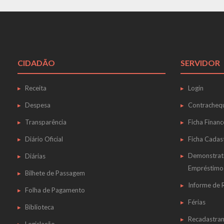
CIDADÃO
SERVIDOR
Receita
Login
Despesa
Contracheq
Transparência
Ficha Financ
Diário Oficial
Ficha Cadas
Demonstrat
Diárias
Empréstimo
Bilhete de Passagem
Informe de
Folha de Pagamento
Férias
Biblioteca
Recadastra