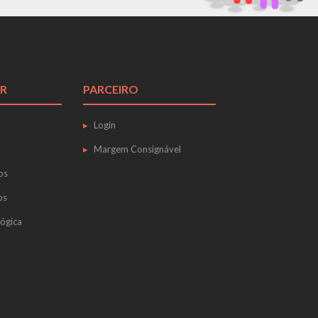
R
PARCEIRO
Login
Margem Consignável
os
os
ógica