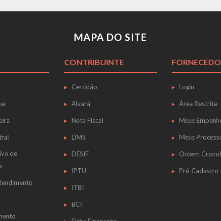
MAPA DO SITE
CONTRIBUINTE
FORNECEDO
Certidão
Login
ue
Alvará
Área Restrita
eira
Nota Fiscal
Meus Empenh
tral
DMS
Meus Process
ivo de
DESIF
Ordem Cronol
s
IPTU
Pré-Cadastro
 Rendimento
ITBI
BCI
mento