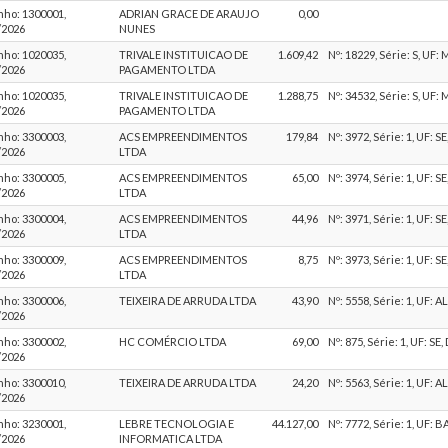
ho: 1300001,
ADRIAN GRACE DE ARAUJO
0,00
/2026
NUNES
ho: 1020035,
TRIVALE INSTITUICAO DE
1.609,42
Nº: 18229, Série: S, UF:
/2026
PAGAMENTO LTDA
ho: 1020035,
TRIVALE INSTITUICAO DE
1.288,75
Nº: 34532, Série: S, UF:
/2026
PAGAMENTO LTDA
ho: 3300003,
ACS EMPREENDIMENTOS
179,84
Nº: 3972, Série: 1, UF: S
/2026
LTDA
ho: 3300005,
ACS EMPREENDIMENTOS
65,00
Nº: 3974, Série: 1, UF: S
/2026
LTDA
ho: 3300004,
ACS EMPREENDIMENTOS
44,96
Nº: 3971, Série: 1, UF: S
/2026
LTDA
ho: 3300009,
ACS EMPREENDIMENTOS
8,75
Nº: 3973, Série: 1, UF: S
/2026
LTDA
ho: 3300006,
TEIXEIRA DE ARRUDA LTDA
43,90
Nº: 5558, Série: 1, UF: A
/2026
ho: 3300002,
HC COMÉRCIO LTDA
69,00
Nº: 875, Série: 1, UF: SE
/2026
ho: 3300010,
TEIXEIRA DE ARRUDA LTDA
24,20
Nº: 5563, Série: 1, UF: A
/2026
ho: 3230001,
LEBRE TECNOLOGIA E
44.127,00
Nº: 7772, Série: 1, UF: 
/2026
INFORMATICA LTDA