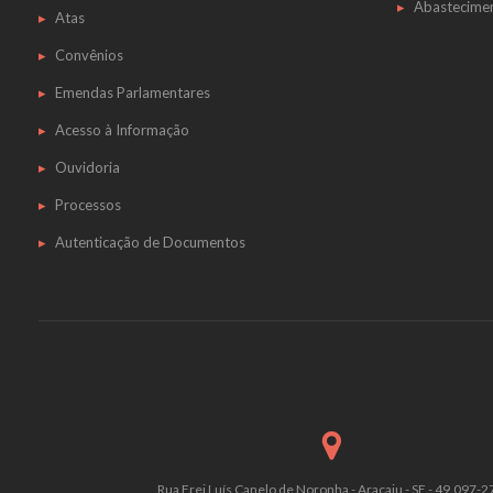
Abastecime
Atas
Convênios
Emendas Parlamentares
Acesso à Informação
Ouvidoria
Processos
Autenticação de Documentos
Rua Frei Luís Canelo de Noronha - Aracaju - SE - 49.097-2