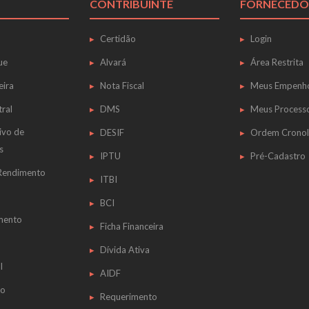
CONTRIBUINTE
FORNECEDO
Certidão
Login
ue
Alvará
Área Restrita
eira
Nota Fiscal
Meus Empenh
tral
DMS
Meus Process
ivo de
DESIF
Ordem Cronol
s
IPTU
Pré-Cadastro
 Rendimento
ITBI
BCI
mento
Ficha Financeira
Dívida Ativa
l
AIDF
do
Requerimento