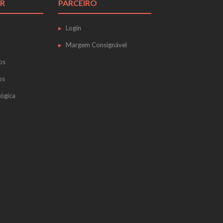
R
PARCEIRO
Login
Margem Consignável
os
os
ógica