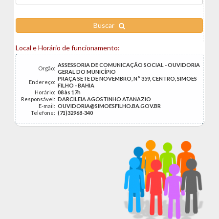
Buscar
Local e Horário de funcionamento:
ASSESSORIA DE COMUNICAÇÃO SOCIAL - OUVIDORIA
Orgão:
GERAL DO MUNICÍPIO
PRAÇA SETE DE NOVEMBRO, N° 359, CENTRO, SIMOES
Endereço:
FILHO - BAHIA
Horário:
08 às 17h
Responsável:
DARCILEIA AGOSTINHO ATANAZIO
E-mail:
OUVIDORIA@SIMOESFILHO.BA.GOV.BR
Telefone:
(71)32968-340