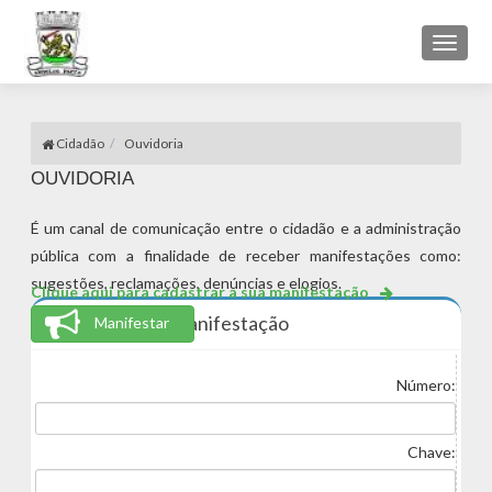
Toggl
naviga
Cidadão
Ouvidoria
OUVIDORIA
É um canal de comunicação entre o cidadão e a administração
pública com a finalidade de receber manifestações como:
sugestões, reclamações, denúncias e elogios.
Clique aqui para cadastrar a sua manifestação
Consulte a sua Manifestação
Manifestar
Número:
Chave: