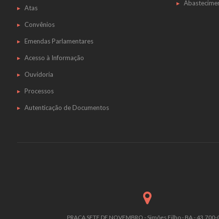
Abastecime
Atas
Convênios
Emendas Parlamentares
Acesso à Informação
Ouvidoria
Processos
Autenticação de Documentos
PRAÇA SETE DE NOVEMBRO - Simões Filho - BA - 43.700-