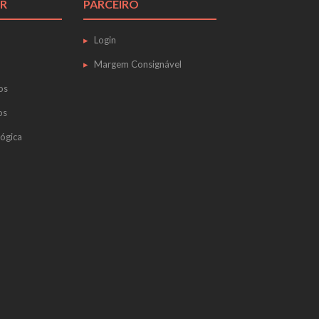
R
PARCEIRO
Login
Margem Consignável
os
os
ógica