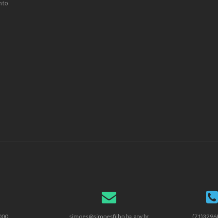
nto
000
simoes@simoesfilho.ba.gov.br
(71)3296