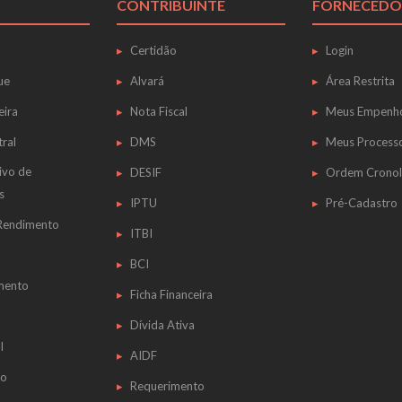
CONTRIBUINTE
FORNECEDO
Certidão
Login
ue
Alvará
Área Restrita
eira
Nota Fiscal
Meus Empenh
tral
DMS
Meus Process
ivo de
DESIF
Ordem Cronol
s
IPTU
Pré-Cadastro
 Rendimento
ITBI
BCI
mento
Ficha Financeira
Dívida Ativa
l
AIDF
do
Requerimento