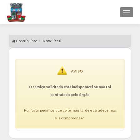
Toggl
naviga
Contribuinte
Nota Fiscal
AVISO
O serviço solicitado está indisponível ou não foi
contratado pelo órgão
Por favor pedimos que volte mais tarde e agradecemos
sua compreensão.