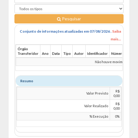
Pesquisar
Conjunto de informações atualizadas em 07/08/2026 .
Saiba
mais...
Órgão
Transferidor
Ano
Data
Tipo
Autor
Identificador
Número
Benefi
Não houve movimentações 
Resumo
R$
Valor Previsto
0,00
R$
Valor Realizado
0,00
% Execução
0%