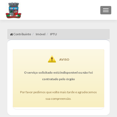
Toggl
naviga
Contribuinte
Imóvel
IPTU
AVISO
O serviço solicitado está indisponível ou não foi
contratado pelo órgão
Por favor pedimos que volte mais tarde e agradecemos
sua compreensão.