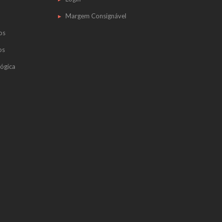
Margem Consignável
os
os
ógica