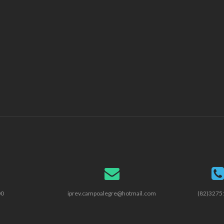
00
iprev.campoalegre@hotmail.com
(82)3275