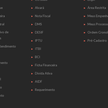
ue
Alvará
Área Restrita
eira
Nota Fiscal
Meus Empenh
tral
DMS
Meus Process
ivo de
DESIF
Ordem Cronol
s
IPTU
Pré-Cadastro
 Rendimento
ITBI
BCI
mento
Ficha Financeira
Dívida Ativa
l
AIDF
do
Requerimento
nto