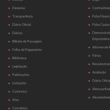
Despesa
Contracheq
Transparência
Ficha Financ
Diário Oficial
Ficha Cadas
Demonstrat
Diárias
Empréstimo
Bilhete de Passagem
Informe de
Folha de Pagamento
Férias
Biblioteca
Recadastra
Legislação
Avaliação
Publicações
Diário Oficia
Licitações
Almoxarifa
Contratos
Abastecime
Atas
Convênios