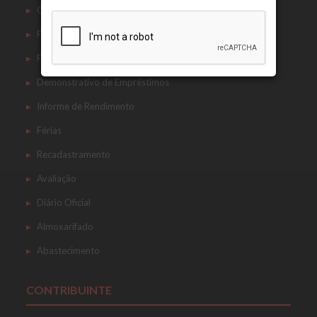
Contracheque
Ficha Financeira
Ficha Cadastral
Demonstrativo de Empréstimos
Informe de Rendimento
Férias
Recadastramento
Avaliação
Diário Oficial
Almoxarifado
Abastecimento
CONTRIBUINTE