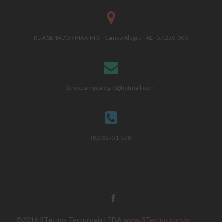
RUA SENADOR MAXIMO - Campo Alegre - AL - 57.250-000
iprev.campoalegre@hotmail.com
(82)32751-558
©2016 3Tecnos Tecnologia LTDA
www.3Tecnos.com.br