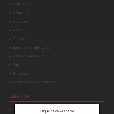
Publicações
Licitações
Contratos
Atas
Convênios
Emendas Parlamentares
Acesso à Informação
Ouvidoria
Processos
Autenticação de Documentos
SERVIDOR
Login
Clique na caixa abaixo