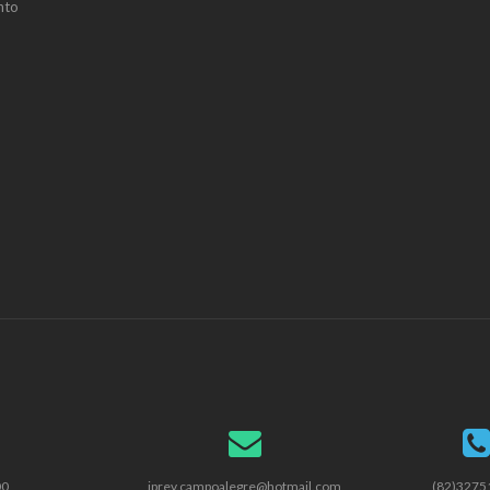
nto
00
iprev.campoalegre@hotmail.com
(82)3275