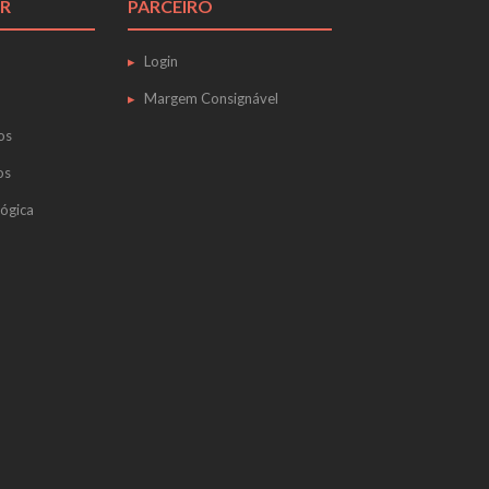
R
PARCEIRO
Login
Margem Consignável
os
os
ógica