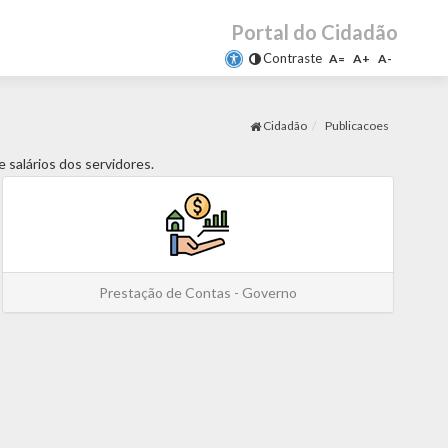
Portal do Cidadão
Contraste
A=
A+
A-
Cidadão
Publicacoes
 salários dos servidores.
Prestação de Contas - Governo