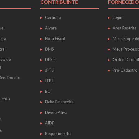
CONTRIBUINTE
FORNECEDO
Certidão
Login
ue
Alvará
Área Restrita
eira
Nota Fiscal
Meus Empenh
tral
DMS
Meus Process
ivo de
DESIF
Ordem Cronol
s
IPTU
Pré-Cadastro
 Rendimento
ITBI
BCI
mento
Ficha Financeira
Dívida Ativa
l
AIDF
do
Requerimento