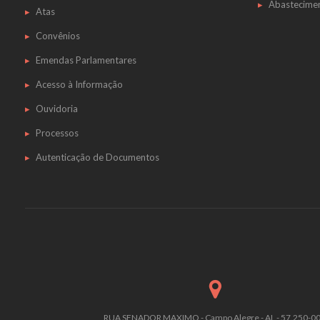
Abastecime
Atas
Convênios
Emendas Parlamentares
Acesso à Informação
Ouvidoria
Processos
Autenticação de Documentos
RUA SENADOR MAXIMO - Campo Alegre - AL - 57.250-0