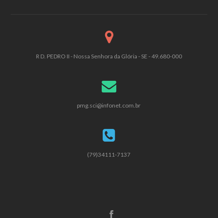
R D. PEDRO II - Nossa Senhora da Glória - SE - 49.680-000
pmg.sci@infonet.com.br
(79)34111-7137