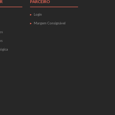
R
PARCEIRO
Login
Margem Consignável
os
os
ógica