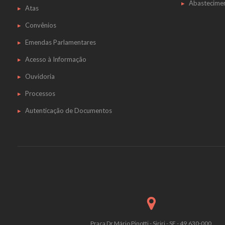
Abastecime
Atas
Convênios
Emendas Parlamentares
Acesso à Informação
Ouvidoria
Processos
Autenticação de Documentos
Praça Dr Mário Pinotti - Siriri - SE - 49.630-000