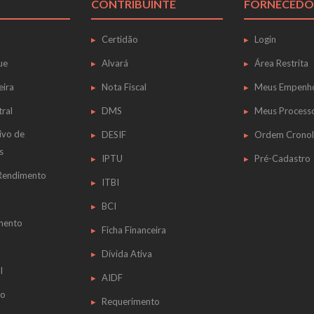
CONTRIBUINTE
FORNECEDO
Certidão
Login
ue
Alvará
Área Restrita
eira
Nota Fiscal
Meus Empenh
tral
DMS
Meus Process
ivo de
DESIF
Ordem Cronol
s
IPTU
Pré-Cadastro
 Rendimento
ITBI
BCI
mento
Ficha Financeira
Dívida Ativa
l
AIDF
do
Requerimento