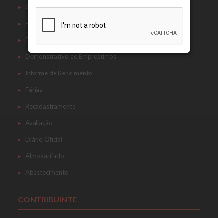
Contracheque
Ficha Financeira
Ficha Cadastral
Demonstrativo de Empréstimos
Informe de Rendimento
Férias
Recadastramento
Avaliação
Diário Oficial
Almoxarifado
Abastecimento
CONTRIBUINTE