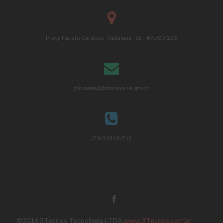
Praça Fausto Cardoso - Itabaiana - SE - 49.500-223
gabinete@itabaiana.se.gov.br
(79)34319-712
©2016 3Tecnos Tecnologia LTDA
www.3Tecnos.com.br