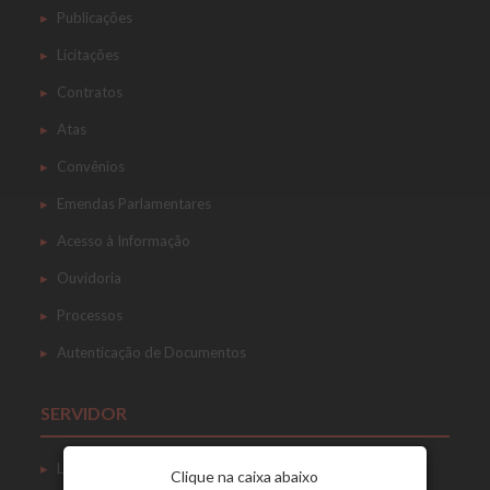
Publicações
Licitações
Contratos
Atas
Convênios
Emendas Parlamentares
Acesso à Informação
Ouvidoria
Processos
Autenticação de Documentos
SERVIDOR
Login
Clique na caixa abaixo