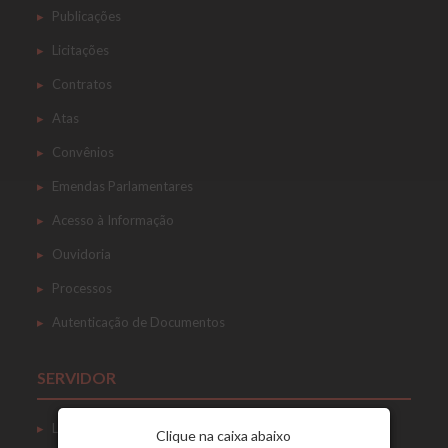
Publicações
Licitações
Contratos
Atas
Convênios
Emendas Parlamentares
Acesso à Informação
Ouvidoria
Processos
Autenticação de Documentos
SERVIDOR
Login
Clique na caixa abaixo