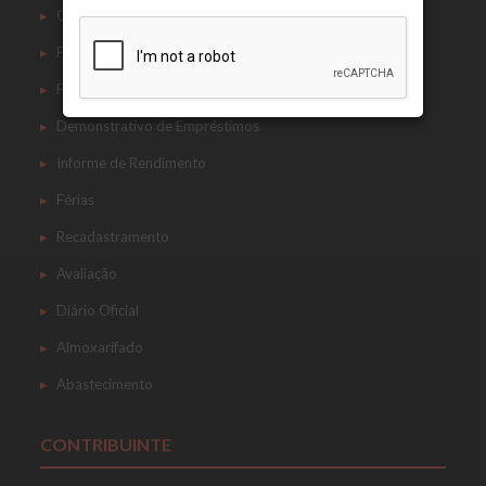
Contracheque
Ficha Financeira
Ficha Cadastral
Demonstrativo de Empréstimos
Informe de Rendimento
Férias
Recadastramento
Avaliação
Diário Oficial
Almoxarifado
Abastecimento
CONTRIBUINTE