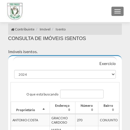
Toggl
naviga
Contribuinte
Imóvel
Isento
CONSULTA DE IMÓVEIS ISENTOS
Imóveis isentos.
Exercício
O que está buscando
Endereço
Número
Bairro
Proprietário
GRACCHO
ANTONIO COSTA
270
CONJUNTO
CARDOSO
MARIA