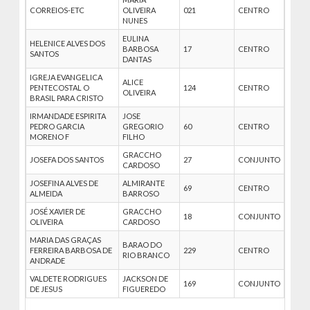
CORREIOS-ETC
OLIVEIRA
021
CENTRO
NUNES
EULINA
HELENICE ALVES DOS
BARBOSA
17
CENTRO
SANTOS
DANTAS
IGREJA EVANGELICA
ALICE
PENTECOSTAL O
124
CENTRO
OLIVEIRA
BRASIL PARA CRISTO
IRMANDADE ESPIRITA
JOSE
PEDRO GARCIA
GREGORIO
60
CENTRO
MORENO F
FILHO
GRACCHO
JOSEFA DOS SANTOS
27
CONJUNTO
CARDOSO
JOSEFINA ALVES DE
ALMIRANTE
69
CENTRO
ALMEIDA
BARROSO
JOSÉ XAVIER DE
GRACCHO
18
CONJUNTO
OLIVEIRA
CARDOSO
MARIA DAS GRAÇAS
BARAO DO
FERREIRA BARBOSA DE
229
CENTRO
RIO BRANCO
ANDRADE
VALDETE RODRIGUES
JACKSON DE
169
CONJUNTO
DE JESUS
FIGUEREDO