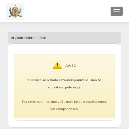
Toggl
naviga
Contribuinte
Dms
AVISO
O serviço solicitado está indisponível ou não foi
contratado pelo órgão
Por favor pedimos que volte mais tarde e agradecemos
sua compreensão.