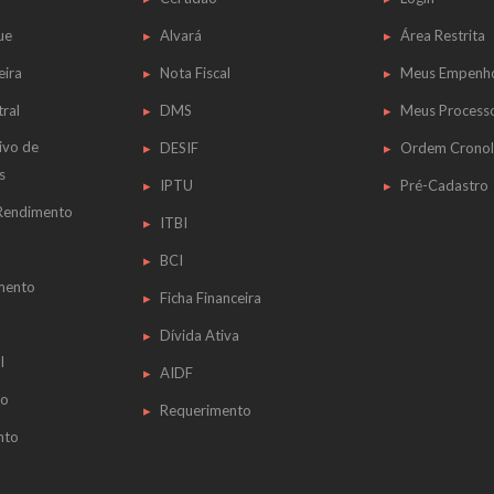
ue
Alvará
Área Restrita
eira
Nota Fiscal
Meus Empenh
tral
DMS
Meus Process
ivo de
DESIF
Ordem Cronol
s
IPTU
Pré-Cadastro
 Rendimento
ITBI
BCI
mento
Ficha Financeira
Dívida Ativa
l
AIDF
do
Requerimento
nto