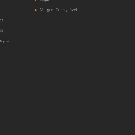
Margem Consignável
os
os
ógica