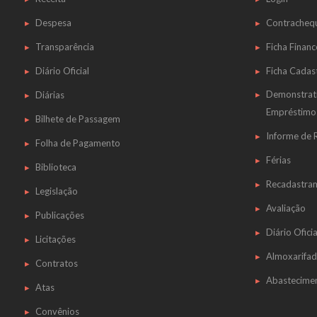
Despesa
Contracheq
Transparência
Ficha Financ
Diário Oficial
Ficha Cadas
Demonstrat
Diárias
Empréstimo
Bilhete de Passagem
Informe de
Folha de Pagamento
Férias
Biblioteca
Recadastra
Legislação
Avaliação
Publicações
Diário Oficia
Licitações
Almoxarifa
Contratos
Abastecime
Atas
Convênios