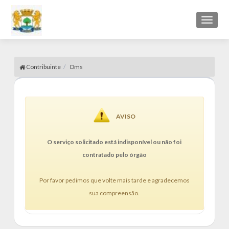
Toggl
naviga
Contribuinte
Dms
AVISO
O serviço solicitado está indisponível ou não foi
contratado pelo órgão
Por favor pedimos que volte mais tarde e agradecemos
sua compreensão.