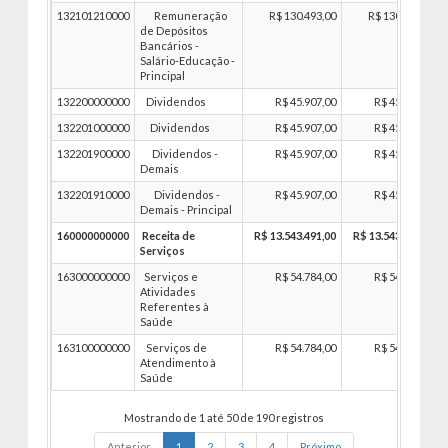
132101210000
Remuneração
R$ 130.493,00
R$ 130.493,00
de Depósitos
Bancários -
Salário-Educação -
Principal
132200000000
Dividendos
R$ 45.907,00
R$ 45.907,00
132201000000
Dividendos
R$ 45.907,00
R$ 45.907,00
132201900000
Dividendos -
R$ 45.907,00
R$ 45.907,00
Demais
132201910000
Dividendos -
R$ 45.907,00
R$ 45.907,00
Demais - Principal
160000000000
Receita de
R$ 13.543.491,00
R$ 13.543.491,00
Serviços
163000000000
Serviços e
R$ 54.784,00
R$ 54.784,00
Atividades
Referentes à
Saúde
163100000000
Serviços de
R$ 54.784,00
R$ 54.784,00
Atendimento à
Saúde
Mostrando de 1 até 50 de 190 registros
Anterior
1
2
3
4
Próximo