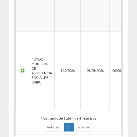
FUNDO
MUNICIPAL
DE
142/2026
06/08/2026
06/08/2026
0
ASSISTENCIA
SOCIAL DE
CAIRU
Mostrando de 1 até 4 de 4 registros
Anterior
1
Próximo