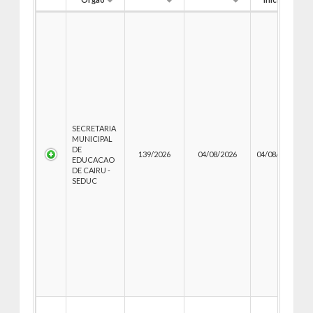
SECRETARIA
MUNICIPAL
DE
139/2026
04/08/2026
04/08/2026
0
EDUCACAO
DE CAIRU -
SEDUC