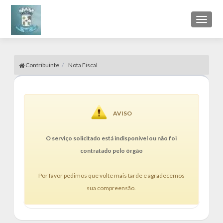
Toggl
naviga
Contribuinte
Nota Fiscal
AVISO
O serviço solicitado está indisponível ou não foi
contratado pelo órgão
Por favor pedimos que volte mais tarde e agradecemos
sua compreensão.