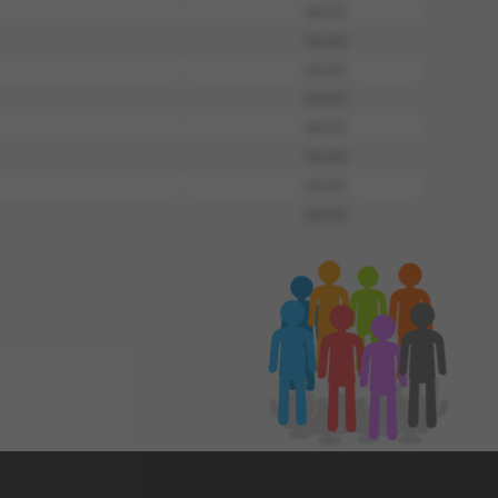
R$ 0,00
R$ 0,00
R$ 0,00
R$ 0,00
R$ 0,00
R$ 0,00
R$ 0,00
R$ 0,00
R$ 0,00
R$ 0,00
R$ 0,00
R$ 0,00
R$ 0,00
R$ 0,00
R$ 0,00
R$ 0,00