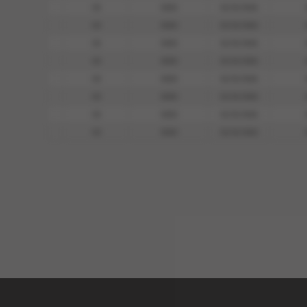
00
0000
01/01/0001
00
0000
01/01/0001
00
0000
01/01/0001
00
0000
01/01/0001
00
0000
01/01/0001
00
0000
01/01/0001
00
0000
01/01/0001
00
0000
01/01/0001