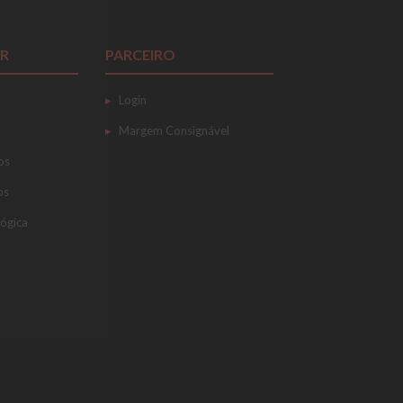
R
PARCEIRO
Login
Margem Consignável
os
os
ógica