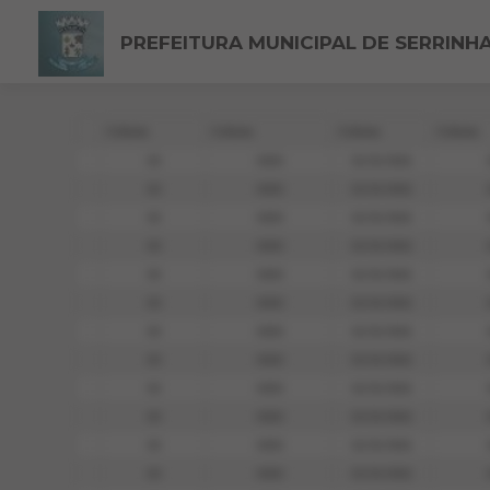
PREFEITURA MUNICIPAL DE SERRINH
Coluna
Coluna
Coluna
Coluna
00
0000
01/01/0001
00
0000
01/01/0001
00
0000
01/01/0001
00
0000
01/01/0001
00
0000
01/01/0001
00
0000
01/01/0001
00
0000
01/01/0001
00
0000
01/01/0001
00
0000
01/01/0001
00
0000
01/01/0001
00
0000
01/01/0001
00
0000
01/01/0001