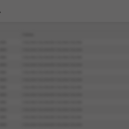
A
Coluna
0000
COLUNA COLUNA DE COLUNA COLUNA
0000
COLUNA COLUNA DE COLUNA COLUNA
0000
COLUNA COLUNA DE COLUNA COLUNA
0000
COLUNA COLUNA DE COLUNA COLUNA
0000
COLUNA COLUNA DE COLUNA COLUNA
0000
COLUNA COLUNA DE COLUNA COLUNA
0000
COLUNA COLUNA DE COLUNA COLUNA
0000
COLUNA COLUNA DE COLUNA COLUNA
0000
COLUNA COLUNA DE COLUNA COLUNA
0000
COLUNA COLUNA DE COLUNA COLUNA
0000
COLUNA COLUNA DE COLUNA COLUNA
0000
COLUNA COLUNA DE COLUNA COLUNA