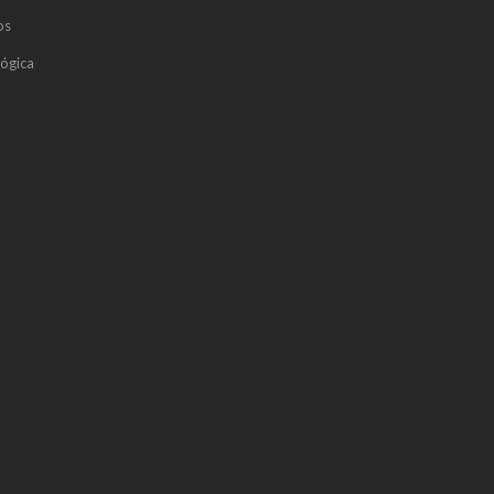
os
ógica