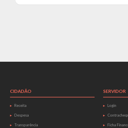
CIDADÃO
SERVIDOR
Receita
Login
Despesa
Contracheq
Transparência
Ficha Financ