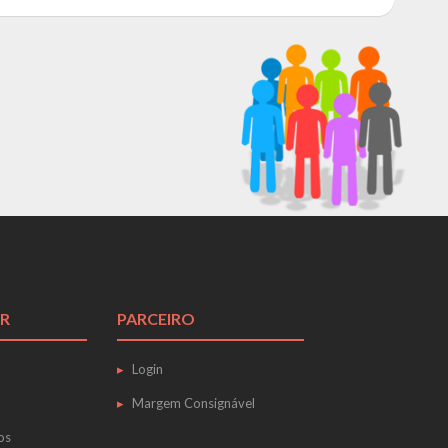
R
PARCEIRO
Login
Margem Consignável
os