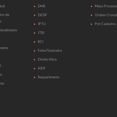
tral
DMS
Meus Process
ivo de
DESIF
Ordem Cronol
s
IPTU
Pré-Cadastro
 Rendimento
ITBI
BCI
mento
Ficha Financeira
Dívida Ativa
l
AIDF
do
Requerimento
nto