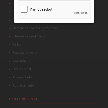
Contracheque
Ficha Financeira
Ficha Cadastral
Demonstrativo de Empréstimos
Informe de Rendimento
Férias
Recadastramento
Avaliação
Diário Oficial
Almoxarifado
Abastecimento
CONTRIBUINTE