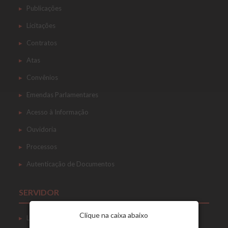
Publicações
Licitações
Contratos
Atas
Convênios
Emendas Parlamentares
Acesso à Informação
Ouvidoria
Processos
Autenticação de Documentos
SERVIDOR
Clique na caixa abaixo
Login