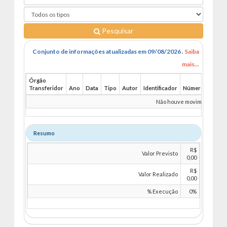
Pesquisar
Conjunto de informações atualizadas em 09/08/2026 .
Saiba
mais...
Órgão
Transferidor
Ano
Data
Tipo
Autor
Identificador
Número
Benefi
Não houve movimentações 
Resumo
R$
Valor Previsto
0,00
R$
Valor Realizado
0,00
% Execução
0%