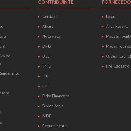
CONTRIBUINTE
FORNECEDO
Certidão
Login
ue
Alvará
Área Restrita
eira
Nota Fiscal
Meus Empenh
tral
DMS
Meus Process
ivo de
DESIF
Ordem Cronol
s
IPTU
Pré-Cadastro
 Rendimento
ITBI
BCI
mento
Ficha Financeira
Dívida Ativa
l
AIDF
do
Requerimento