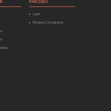
R
PARCEIRO
Login
Margem Consignável
os
os
ógica