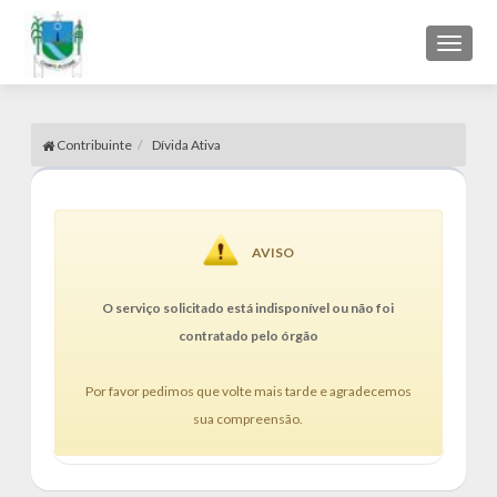
Toggl
naviga
Contribuinte
Dívida Ativa
AVISO
O serviço solicitado está indisponível ou não foi
contratado pelo órgão
Por favor pedimos que volte mais tarde e agradecemos
sua compreensão.