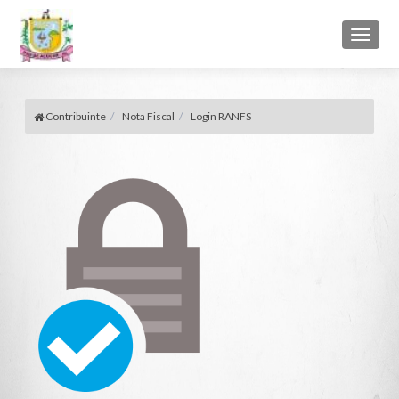
Toggl
naviga
Contribuinte
Nota Fiscal
Login RANFS