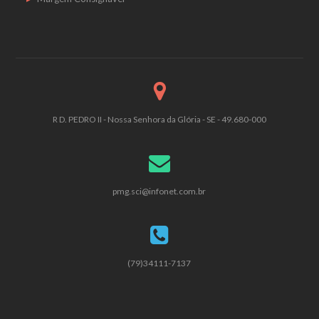
R D. PEDRO II - Nossa Senhora da Glória - SE - 49.680-000
pmg.sci@infonet.com.br
(79)34111-7137