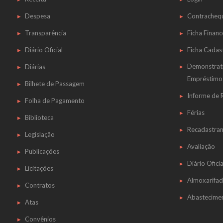
Despesa
Contracheq
Transparência
Ficha Financ
Diário Oficial
Ficha Cadas
Demonstrat
Diárias
Empréstimo
Bilhete de Passagem
Informe de
Folha de Pagamento
Férias
Biblioteca
Recadastra
Legislação
Avaliação
Publicações
Diário Oficia
Licitações
Almoxarifa
Contratos
Abastecime
Atas
Convênios