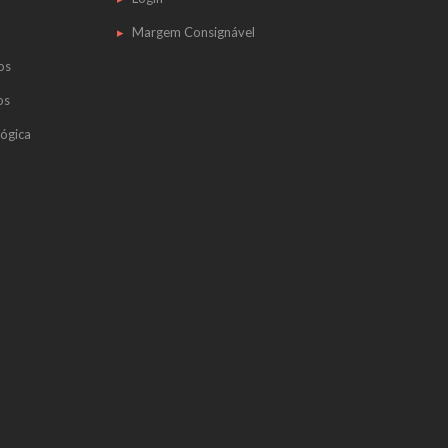
Margem Consignável
os
os
ógica