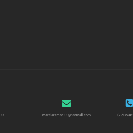
000
marciaramos11@hotmail.com
(79)3548