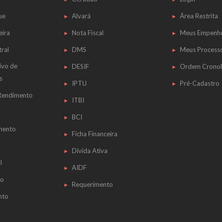
ue
Alvará
Área Restrita
eira
Nota Fiscal
Meus Empenh
tral
DMS
Meus Process
ivo de
DESIF
Ordem Cronol
s
IPTU
Pré-Cadastro
 Rendimento
ITBI
BCI
mento
Ficha Financeira
Dívida Ativa
l
AIDF
do
Requerimento
nto