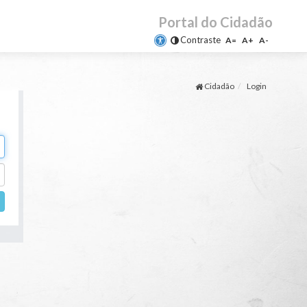
Portal do Cidadão
Contraste
A=
A+
A-
Cidadão
Login