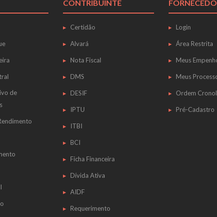
CONTRIBUINTE
FORNECEDO
Certidão
Login
ue
Alvará
Área Restrita
eira
Nota Fiscal
Meus Empenh
tral
DMS
Meus Process
ivo de
DESIF
Ordem Cronol
s
IPTU
Pré-Cadastro
 Rendimento
ITBI
BCI
mento
Ficha Financeira
Dívida Ativa
l
AIDF
do
Requerimento