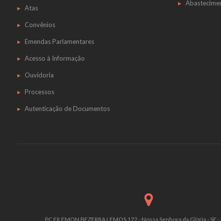
Abastecime
Atas
Convênios
Emendas Parlamentares
Acesso à Informação
Ouvidoria
Processos
Autenticação de Documentos
PC FILEMON BEZERRA LEMOS 172 - Nossa Senhora da Glória - SE -