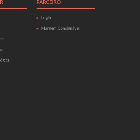
R
PARCEIRO
Login
Margem Consignável
os
os
ógica