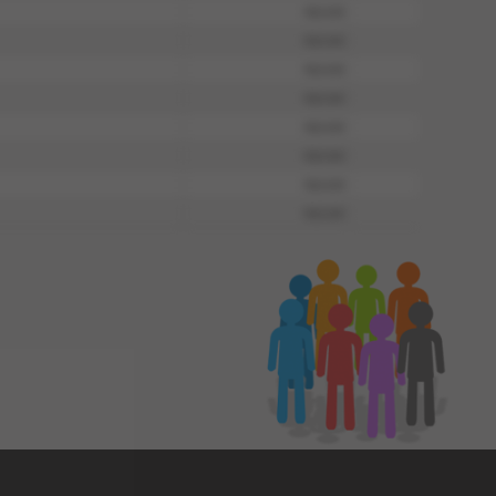
R$ 0,00
R$ 0,00
R$ 0,00
R$ 0,00
R$ 0,00
R$ 0,00
R$ 0,00
R$ 0,00
R$ 0,00
R$ 0,00
R$ 0,00
R$ 0,00
R$ 0,00
R$ 0,00
R$ 0,00
R$ 0,00