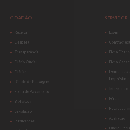
CIDADÃO
SERVIDOR
Receita
Login
Despesa
Contracheq
Transparência
Ficha Financ
Diário Oficial
Ficha Cadas
Demonstrat
Diárias
Empréstimo
Bilhete de Passagem
Informe de
Folha de Pagamento
Férias
Biblioteca
Recadastra
Legislação
Avaliação
Publicações
Diário Oficia