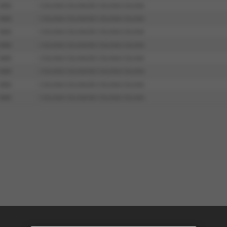
0000
COLUNA COLUNA DE COLUNA COLUNA
0000
COLUNA COLUNA DE COLUNA COLUNA
0000
COLUNA COLUNA DE COLUNA COLUNA
0000
COLUNA COLUNA DE COLUNA COLUNA
0000
COLUNA COLUNA DE COLUNA COLUNA
0000
COLUNA COLUNA DE COLUNA COLUNA
0000
COLUNA COLUNA DE COLUNA COLUNA
0000
COLUNA COLUNA DE COLUNA COLUNA