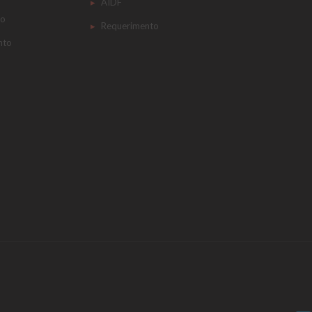
AIDF
do
Requerimento
nto