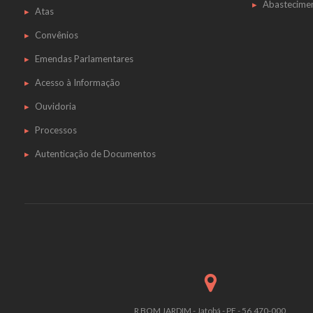
Abastecime
Atas
Convênios
Emendas Parlamentares
Acesso à Informação
Ouvidoria
Processos
Autenticação de Documentos
R BOM JARDIM - Jatobá - PE - 56.470-000