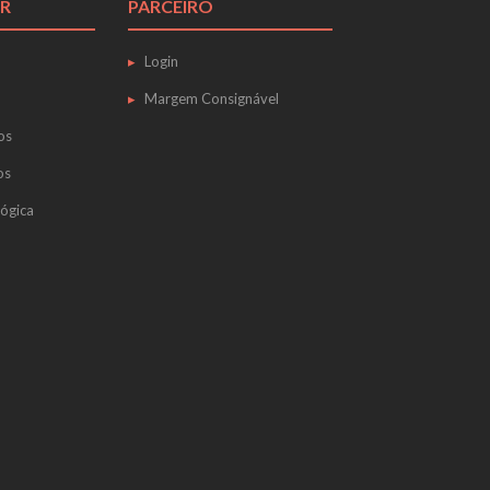
R
PARCEIRO
Login
Margem Consignável
os
os
ógica