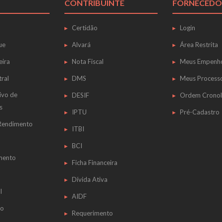
CONTRIBUINTE
FORNECEDO
Certidão
Login
ue
Alvará
Área Restrita
eira
Nota Fiscal
Meus Empenh
tral
DMS
Meus Process
ivo de
DESIF
Ordem Cronol
s
IPTU
Pré-Cadastro
 Rendimento
ITBI
BCI
mento
Ficha Financeira
Dívida Ativa
l
AIDF
do
Requerimento