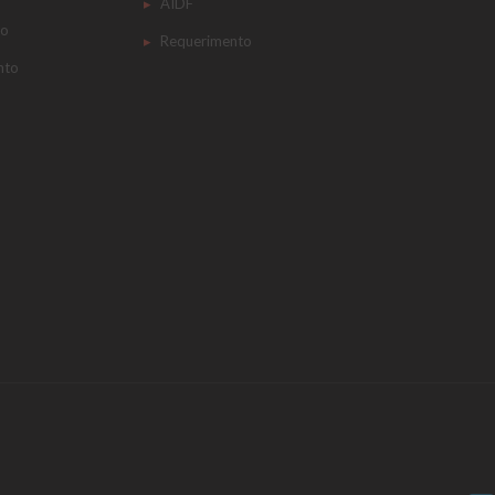
AIDF
do
Requerimento
nto