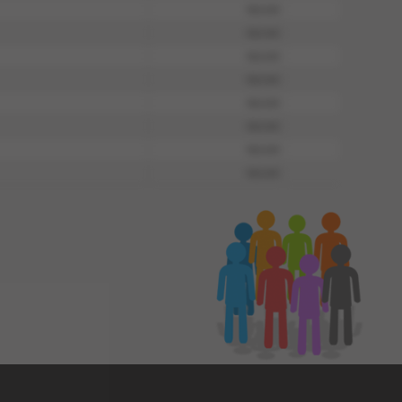
R$ 0,00
R$ 0,00
R$ 0,00
R$ 0,00
R$ 0,00
R$ 0,00
R$ 0,00
R$ 0,00
R$ 0,00
R$ 0,00
R$ 0,00
R$ 0,00
R$ 0,00
R$ 0,00
R$ 0,00
R$ 0,00