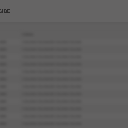
GIBE
Coluna
0000
COLUNA COLUNA DE COLUNA COLUNA
0000
COLUNA COLUNA DE COLUNA COLUNA
0000
COLUNA COLUNA DE COLUNA COLUNA
0000
COLUNA COLUNA DE COLUNA COLUNA
0000
COLUNA COLUNA DE COLUNA COLUNA
0000
COLUNA COLUNA DE COLUNA COLUNA
0000
COLUNA COLUNA DE COLUNA COLUNA
0000
COLUNA COLUNA DE COLUNA COLUNA
0000
COLUNA COLUNA DE COLUNA COLUNA
0000
COLUNA COLUNA DE COLUNA COLUNA
0000
COLUNA COLUNA DE COLUNA COLUNA
0000
COLUNA COLUNA DE COLUNA COLUNA