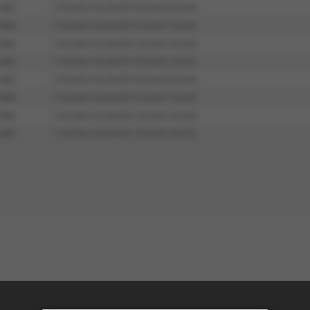
0000
COLUNA COLUNA DE COLUNA COLUNA
0000
COLUNA COLUNA DE COLUNA COLUNA
0000
COLUNA COLUNA DE COLUNA COLUNA
0000
COLUNA COLUNA DE COLUNA COLUNA
0000
COLUNA COLUNA DE COLUNA COLUNA
0000
COLUNA COLUNA DE COLUNA COLUNA
0000
COLUNA COLUNA DE COLUNA COLUNA
0000
COLUNA COLUNA DE COLUNA COLUNA