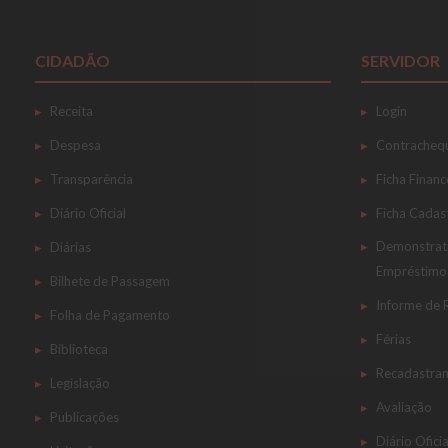
CIDADÃO
SERVIDOR
Receita
Login
Despesa
Contracheq
Transparência
Ficha Financ
Diário Oficial
Ficha Cadas
Demonstrat
Diárias
Empréstimo
Bilhete de Passagem
Informe de
Folha de Pagamento
Férias
Biblioteca
Recadastra
Legislação
Avaliação
Publicações
Diário Oficia