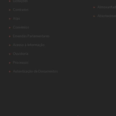
Licitações
Almoxarifa
Contratos
Abastecime
Atas
Convênios
Emendas Parlamentares
Acesso à Informação
Ouvidoria
Processos
Autenticação de Documentos