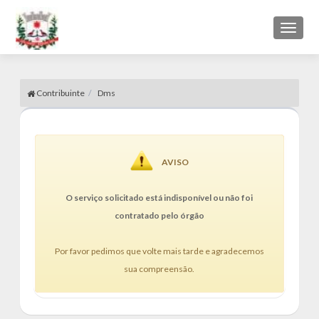
Toggl
naviga
Contribuinte
Dms
AVISO
O serviço solicitado está indisponível ou não foi
contratado pelo órgão
Por favor pedimos que volte mais tarde e agradecemos
sua compreensão.