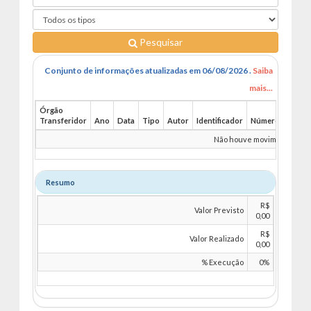
Pesquisar
Conjunto de informações atualizadas em 06/08/2026 .
Saiba
mais...
Órgão
Transferidor
Ano
Data
Tipo
Autor
Identificador
Número
Benefi
Não houve movimentações 
Resumo
R$
Valor Previsto
0,00
R$
Valor Realizado
0,00
% Execução
0%