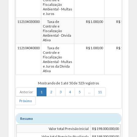
Fiscalização
Ambiental - Multas
e Juros
112104030000
Taxa de
R$ 1.000,00
R$ 1.000,00
Controle e
Fiscalização
Ambiental - Dívida
Ativa
112104040000
Taxa de
R$ 1.000,00
R$ 1.000,00
Controle e
Fiscalização
Ambiental - Multas
e Juros da Dívida
Ativa
Mostrando de 1 até 50 de 523 registros
Anterior
1
2
3
4
5
…
11
Próximo
Resumo
Valor total Previsão Inicial
R$ 198.000.000,00
Valor total Previsão Atualizada
R$ 198.000.000,00